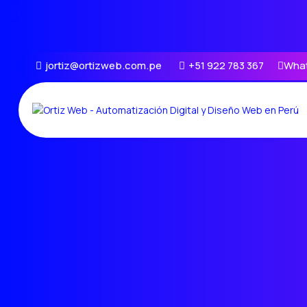
jortiz@ortizweb.com.pe
+51 922 783 367
Wha